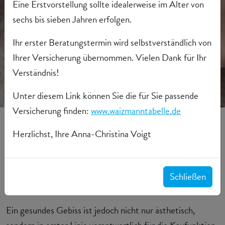
Eine Erstvorstellung sollte idealerweise im Alter von
sechs bis sieben Jahren erfolgen.
Ihr erster Beratungstermin wird selbstverständlich von
Ihrer Versicherung übernommen. Vielen Dank für Ihr
Verständnis!
Unter diesem Link können Sie die für Sie passende
Versicherung finden:
www.waizmanntabelle.de
„Lachen ist gesund!“
Herzlichst, Ihre Anna-Christina Voigt
Glückliche Menschen mit gesunden Zähnen lachen gerne
und viel. Sie haben eine positive, offene Ausstrahlung,
Schließen
wirken attraktiv und selbstbewusst.
Ein gesundes Gebiss ist jedoch nicht nur ästhetisch,