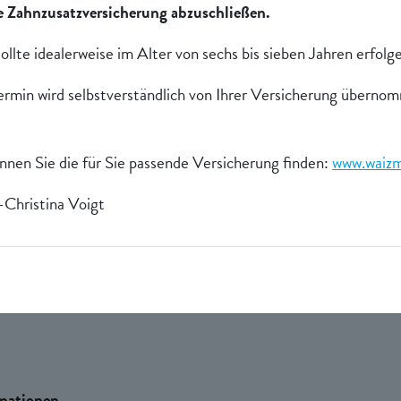
 Zahnzusatzversicherung abzuschließen.
r die Erhebung von personenbezogenen Daten bei der Nutzung
die auf Sie persönlich beziehbar sind, wie beispielsweise N
ollte idealerweise im Alter von sechs bis sieben Jahren erfolg
se der betroffenen Person. Die Verarbeitung dieser Daten er
ermin wird selbstverständlich von Ihrer Versicherung überno
chutzgesetzes
nen Sie die für Sie passende Versicherung finden:
www.waizm
-Christina Voigt
rmationen