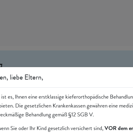
g
en, liebe Eltern,
ns anvertrauter personenbezogener Daten. Grundsätzlich ist 
h. Personenbezogene Daten werden ausschließlich in dem Umf
l ist es, Ihnen eine erstklassige kieferorthopädische Behandl
gte Leistungen zu erbringen oder Inhalte bereitzustellen.
bieten. Die gesetzlichen Krankenkassen gewähren eine medizi
 zweckmäßige Behandlung gemäß §12 SGB V.
n nur für die Ausübung unserer eigenen Geschäftszwecke.
enn Sie oder Ihr Kind gesetzlich versichert sind,
VOR dem er